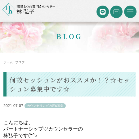
BLOG
ホーム | ブログ
何故セッションがおススメか！？☆セッ
ション募集中です☆
2021-07-07
カウンセリング内容&募集
こんにちは、
パートナーシップ♡カウンセラーの
林弘子です(^^♪