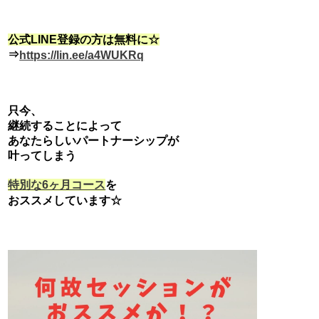
公式LINE登録の方は無料に☆
⇒
https://lin.ee/a4WUKRq
只今、
継続することによって
あなたらしいパートナーシップが
叶ってしまう
を
特別な6ヶ月コース
おススメしています☆