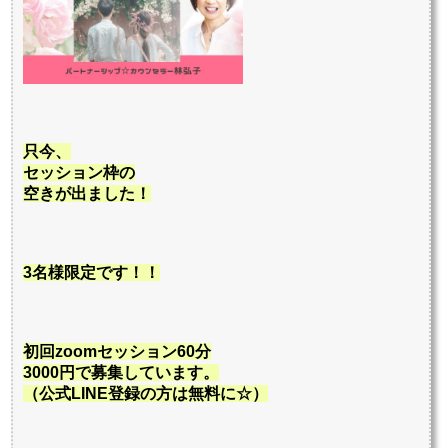
只今、
セッション枠の
空きが出ました！
3
名様限定です！！
初回zoomセッション60分
3000円で
募集しています。
（
公式LINE登録の方は無料に☆）