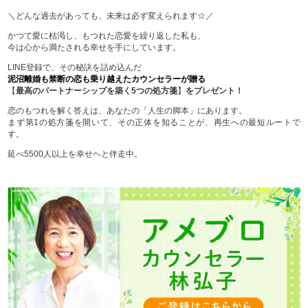
＼どんな過去があっても、未来は必ず変えられます☆／
かつて愛に枯渇し、もつれた恋愛を繰り返した私も、
今は心から満たされる幸せを手にしています。
LINE登録で、その秘訣を詰め込んだ
泥沼離婚も禁断の恋も乗り越えたカウンセラーが贈る
【
最高のパートナーシップを築く5つの処方箋
】
をプレゼント！
恋のもつれを解く答えは、あなたの「人生の脚本」にあります。
まず第1の処方箋を開いて、その正体を知ることが、再生への最短ルートで
す。
延べ5500人以上を幸せヘと伴走中。