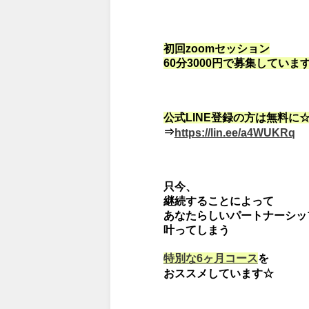
初回zoomセッション
60分3000円で
募集していま
公式LINE登録の方は無料に
⇒
https://lin.ee/a4WUKRq
只今、
継続することによって
あなたらしいパートナーシッ
叶ってしまう
を
特別な6ヶ月コース
おススメしています☆