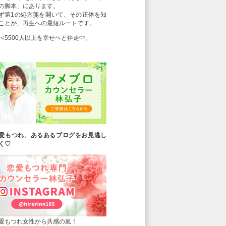
の脚本」にあります。
ず第1の処方箋を開いて、その正体を知
ことが、再生への最短ルートです。
べ5500人以上を幸せヘと伴走中。
愛もつれ、あるあるブログをお見逃し
く♡
愛もつれ女性から共感の嵐！