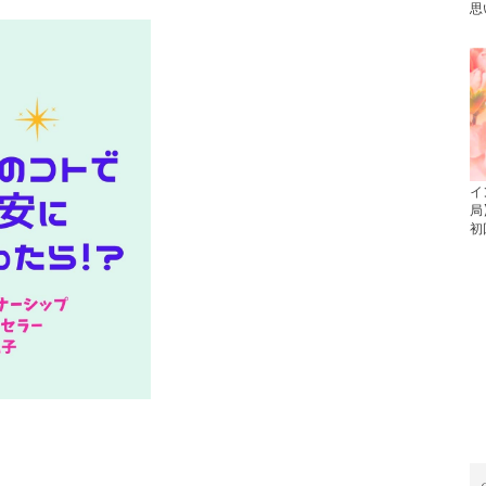
思
イ
局
初