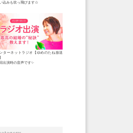
い込みも吹っ飛びます☆
ンターネットラジオ【ゆめのたね放送
】
回出演時の音声です✨
category