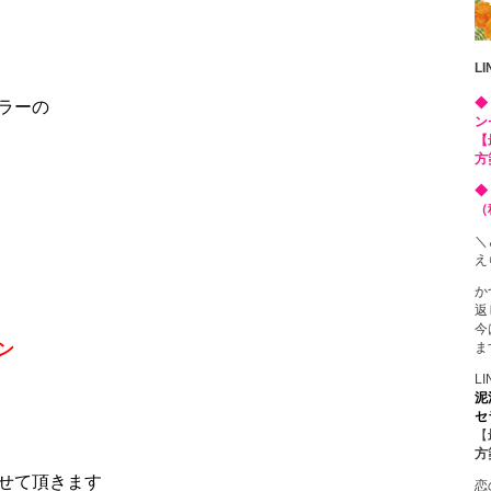
L
◆
ラーの
ン
【
方
◆
（
＼
え
か
返
今
ま
ン
L
泥
セ
【
方
せて頂きます
恋