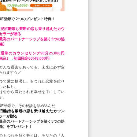
INE登録で２つのプレゼント特典！
 泥沼離婚も禁断の恋も乗り越えたカウ
セラーが贈る
最高のパートナーシップを築く5つの処
箋】
 通常のカウンセリング90分25,000円
税込）→初回限定60分8,000円
どんな過去があっても、未来は必ず変
られます☆／
つて愛に枯渇し、もつれた恋愛を繰り
した私も、
は心から満たされる幸せを手にしてい
す。
INE登録で、その秘訣を詰め込んだ
沼離婚も禁断の恋も乗り越えたカウン
ラーが贈る
最高のパートナーシップを築く5つの処
箋
】
をプレゼント！
のもつれを解く答えは、あなたの「人