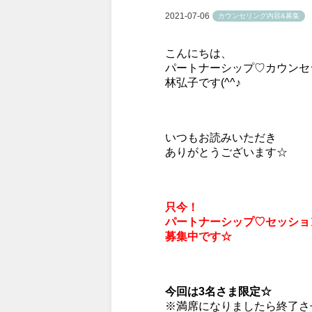
2021-07-06
カウンセリング内容&募集
こんにちは、
パートナーシップ♡カウンセ
林弘子です(^^♪
いつもお読みいただき
ありがとうございます☆
只今！
パートナーシップ♡
セッショ
募集中です☆
今回は3名さま限定☆
※満席になりましたら終了さ