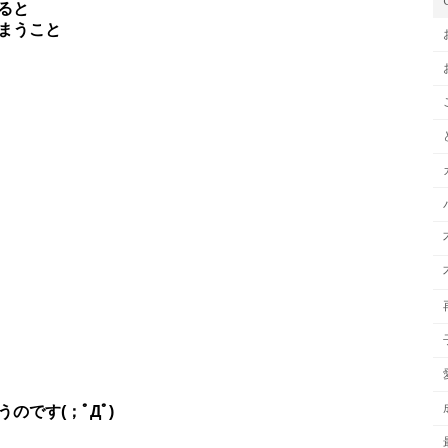
ると
まうこと
のです(；ﾟДﾟ)