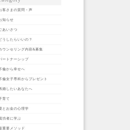
お客さまの質問・声
お知らせ
ごあいさつ
どうしたらいいの？
カウンセリング内容&募集
パートナーシップ
不倫から幸せへ
不倫女子専科からプレゼント
再婚したいあなたへ
子育て
愛とお金の心理学
成功者に学ぶ
最重要メソッド