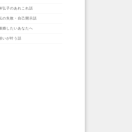
林弘子のあれこれ話
私の失敗・自己開示話
離婚したいあなたへ
願いが叶う話