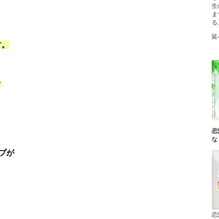
生
ま
る
延
す。
☆
恋
な
プが
恋