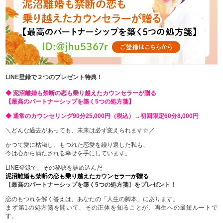
LINE登録で２つのプレゼント特典！
◆ 泥沼離婚も禁断の恋も乗り越えたカウンセラーが贈る
【最高のパートナーシップを築く5つの処方箋】
◆ 通常のカウンセリング90分25,000円（税込）→初回限定60分8,000円
＼どんな過去があっても、未来は必ず変えられます☆／
かつて愛に枯渇し、もつれた恋愛を繰り返した私も、
今は心から満たされる幸せを手にしています。
LINE登録で、その秘訣を詰め込んだ
泥沼離婚も禁断の恋も乗り越えたカウンセラーが贈る
【
最高のパートナーシップを築く5つの処方箋
】
をプレゼント！
恋のもつれを解く答えは、あなたの「人生の脚本」にあります。
まず第1の処方箋を開いて、その正体を知ることが、再生への最短ルートで
す。