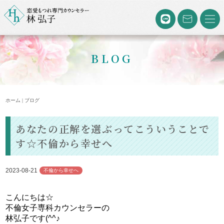
BLOG
ホーム | ブログ
あなたの正解を選ぶってこういうことで
す☆不倫から幸せへ
2023-08-21
不倫から幸せへ
こんにちは☆
不倫女子専科カウンセラーの
林弘子です(^^♪