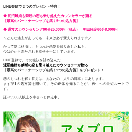
LINE登録で２つのプレゼント特典！
◆ 泥沼離婚も禁断の恋も乗り越えたカウンセラーが贈る
【最高のパートナーシップを築く5つの処方箋】
◆ 通常のカウンセリング90分25,000円（税込）→初回限定60分8,000円
＼どんな過去があっても、未来は必ず変えられます☆／
かつて愛に枯渇し、もつれた恋愛を繰り返した私も、
今は心から満たされる幸せを手にしています。
LINE登録で、その秘訣を詰め込んだ
泥沼離婚も禁断の恋も乗り越えたカウンセラーが贈る
【
最高のパートナーシップを築く5つの処方箋
】
をプレゼント！
恋のもつれを解く答えは、あなたの「人生の脚本」にあります。
まず第1の処方箋を開いて、その正体を知ることが、再生への最短ルートで
す。
延べ5500人以上を幸せヘと伴走中。