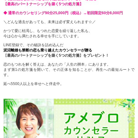
【最高のパートナーシップを築く5つの処方箋】
◆ 通常のカウンセリング90分25,000円（税込）→初回限定60分8,000円
＼どんな過去があっても、未来は必ず変えられます☆／
かつて愛に枯渇し、もつれた恋愛を繰り返した私も、
今は心から満たされる幸せを手にしています。
LINE登録で、その秘訣を詰め込んだ
泥沼離婚も禁断の恋も乗り越えたカウンセラーが贈る
【
最高のパートナーシップを築く5つの処方箋
】
をプレゼント！
恋のもつれを解く答えは、あなたの「人生の脚本」にあります。
まず第1の処方箋を開いて、その正体を知ることが、再生への最短ルートで
す。
延べ5500人以上を幸せヘと伴走中。