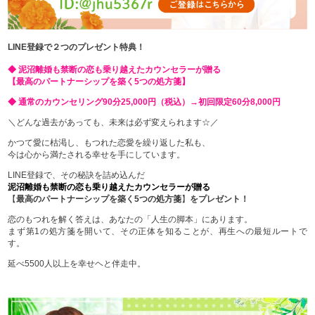
LINE登録で２つのプレゼント特典！
◆ 泥沼離婚も禁断の恋も乗り越えたカウンセラーが贈る
【最高のパートナーシップを築く5つの処方箋】
◆ 通常のカウンセリング90分25,000円（税込）→初回限定60分8,000円
＼どんな過去があっても、未来は必ず変えられます☆／
かつて愛に枯渇し、もつれた恋愛を繰り返した私も、
今は心から満たされる幸せを手にしています。
LINE登録で、その秘訣を詰め込んだ
泥沼離婚も禁断の恋も乗り越えたカウンセラーが贈る
【
最高のパートナーシップを築く5つの処方箋
】
をプレゼント！
恋のもつれを解く答えは、あなたの「人生の脚本」にあります。
まず第1の処方箋を開いて、その正体を知ることが、再生への最短ルートで
す。
延べ5500人以上を幸せヘと伴走中。