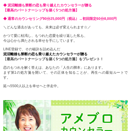
◆ 泥沼離婚も禁断の恋も乗り越えたカウンセラーが贈る
【最高のパートナーシップを築く5つの処方箋】
◆ 通常のカウンセリング90分25,000円（税込）→初回限定60分8,000円
＼どんな過去があっても、未来は必ず変えられます☆／
かつて愛に枯渇し、もつれた恋愛を繰り返した私も、
今は心から満たされる幸せを手にしています。
LINE登録で、その秘訣を詰め込んだ
泥沼離婚も禁断の恋も乗り越えたカウンセラーが贈る
【
最高のパートナーシップを築く5つの処方箋
】
をプレゼント！
恋のもつれを解く答えは、あなたの「人生の脚本」にあります。
まず第1の処方箋を開いて、その正体を知ることが、再生への最短ルートで
す。
延べ5500人以上を幸せヘと伴走中。