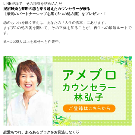
LINE登録で、その秘訣を詰め込んだ
泥沼離婚も禁断の恋も乗り越えたカウンセラーが贈る
【
最高のパートナーシップを築く5つの処方箋
】
をプレゼント！
恋のもつれを解く答えは、あなたの「人生の脚本」にあります。
まず第1の処方箋を開いて、その正体を知ることが、再生への最短ルートで
す。
延べ5500人以上を幸せヘと伴走中。
恋愛もつれ、あるあるブログをお見逃しなく♡