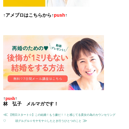
↑
アメブロはこちらから
↑
push
↑
↑
push
↑
林 弘子 メルマガです！
≪
【明日スタート☆】この結婚！もう嫌だ！！と感じてる貴女の為のカウンセリング
≫
♡
頭グルグル☆モヤモヤ☆したとき行うひとつのこと