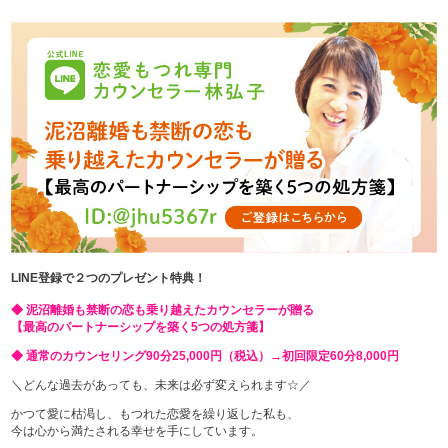
LINE登録で２つのプレゼント特典！
◆ 泥沼離婚も禁断の恋も乗り越えたカウンセラーが贈る
【最高のパートナーシップを築く5つの処方箋】
◆ 通常のカウンセリング90分25,000円（税込）→初回限定60分8,000円
＼どんな過去があっても、未来は必ず変えられます☆／
かつて愛に枯渇し、もつれた恋愛を繰り返した私も、
今は心から満たされる幸せを手にしています。