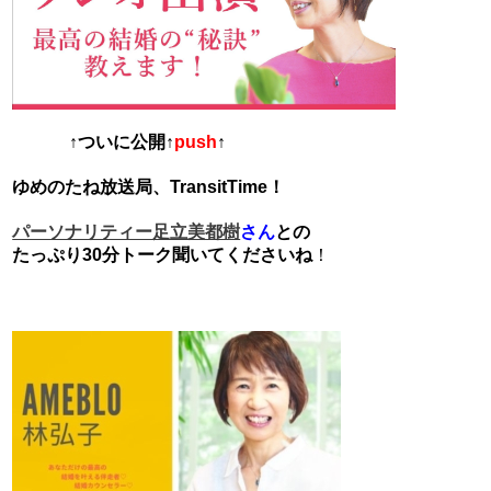
↑ついに公開↑
push
↑
ゆめのたね放送局、TransitTime！
さん
との
パーソナリティー足立美都樹
たっぷり30分トーク聞いてくださいね
！