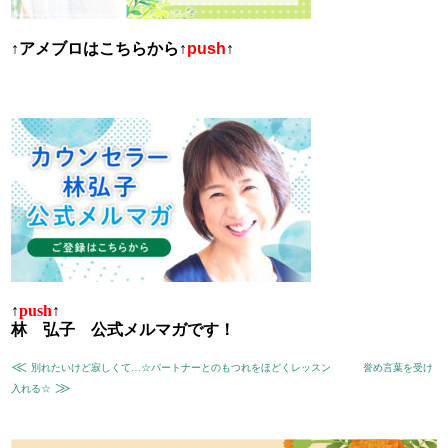
↑
アメブロはこちらから
↑
push
↑
↑
push
↑
林 弘子 公式メルマガです！
≪
別れたいけど寂しくて…☆パートナーとのもつれをほどくレッスン
誉め言葉を受け
≫
入れる☆