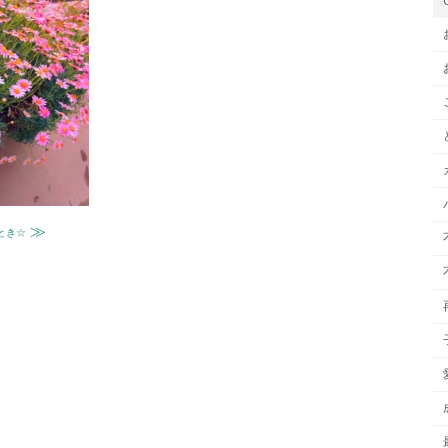
≫
とき☆