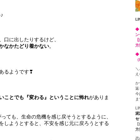
♪
L
◆
ン
、口に出したりするけど、
【
方
かなかたどり着かない
。
◆
（
＼
あるようです❣
え
か
返
今
いことでも『変わる』ということに怖れ
がありま
ま
L
泥
がっても、生命の危機を感じ戻そうとするように、
セ
をしようとすると、不安を感じ元に戻ろうとする
【
方
恋