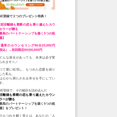
INE登録で２つのプレゼント特典！
 泥沼離婚も禁断の恋も乗り越えたカウ
セラーが贈る
最高のパートナーシップを築く5つの処
箋】
 通常のカウンセリング90分25,000円
税込）→初回限定60分8,000円
どんな過去があっても、未来は必ず変
られます☆／
つて愛に枯渇し、もつれた恋愛を繰り
した私も、
は心から満たされる幸せを手にしてい
す。
INE登録で、その秘訣を詰め込んだ
沼離婚も禁断の恋も乗り越えたカウン
ラーが贈る
最高のパートナーシップを築く5つの処
箋
】
をプレゼント！
のもつれを解く答えは、あなたの「人