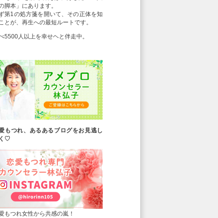
の脚本」にあります。
ず第1の処方箋を開いて、その正体を知
ことが、再生への最短ルートです。
べ5500人以上を幸せヘと伴走中。
愛もつれ、あるあるブログをお見逃し
く♡
愛もつれ女性から共感の嵐！