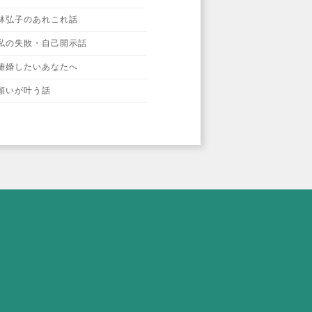
林弘子のあれこれ話
私の失敗・自己開示話
離婚したいあなたへ
願いが叶う話