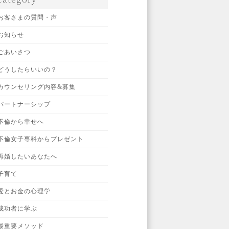
お客さまの質問・声
お知らせ
ごあいさつ
どうしたらいいの？
カウンセリング内容&募集
パートナーシップ
不倫から幸せへ
不倫女子専科からプレゼント
再婚したいあなたへ
子育て
愛とお金の心理学
成功者に学ぶ
最重要メソッド