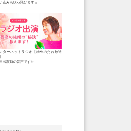
い込みも吹っ飛びます☆
ンターネットラジオ【ゆめのたね放送
】
回出演時の音声です✨
category