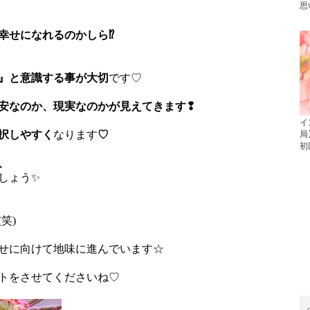
思
幸せになれるのかしら⁉
』と意識する事が大切
です♡
安なのか、現実なのかが見えてきます❢
イ
択しやすく
なります
♡
局
初
、
しょう✨
笑)
せに向けて地味に進んでいます☆
トをさせてくださいね♡