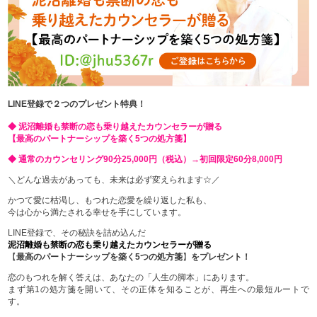
LINE登録で２つのプレゼント特典！
◆ 泥沼離婚も禁断の恋も乗り越えたカウンセラーが贈る
【最高のパートナーシップを築く5つの処方箋】
◆ 通常のカウンセリング90分25,000円（税込）→初回限定60分8,000円
＼どんな過去があっても、未来は必ず変えられます☆／
かつて愛に枯渇し、もつれた恋愛を繰り返した私も、
今は心から満たされる幸せを手にしています。
LINE登録で、その秘訣を詰め込んだ
泥沼離婚も禁断の恋も乗り越えたカウンセラーが贈る
【
最高のパートナーシップを築く5つの処方箋
】
をプレゼント！
恋のもつれを解く答えは、あなたの「人生の脚本」にあります。
まず第1の処方箋を開いて、その正体を知ることが、再生への最短ルートで
す。