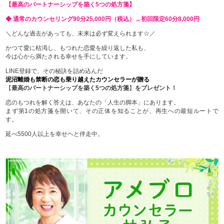
【最高のパートナーシップを築く5つの処方箋】
◆ 通常のカウンセリング90分25,000円（税込）→初回限定60分8,000円
＼どんな過去があっても、未来は必ず変えられます☆／
かつて愛に枯渇し、もつれた恋愛を繰り返した私も、
今は心から満たされる幸せを手にしています。
LINE登録で、その秘訣を詰め込んだ
泥沼離婚も禁断の恋も乗り越えたカウンセラーが贈る
【
最高のパートナーシップを築く5つの処方箋
】
をプレゼント！
恋のもつれを解く答えは、あなたの「人生の脚本」にあります。
まず第1の処方箋を開いて、その正体を知ることが、再生への最短ルートで
す。
延べ5500人以上を幸せヘと伴走中。