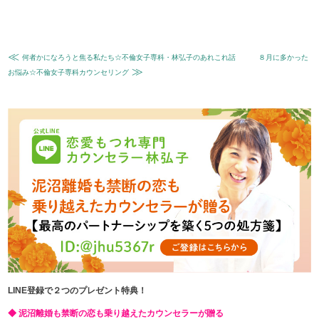
≪
何者かになろうと焦る私たち☆不倫女子専科・林弘子のあれこれ話
８月に多かった
≫
お悩み☆不倫女子専科カウンセリング
LINE登録で２つのプレゼント特典！
◆ 泥沼離婚も禁断の恋も乗り越えたカウンセラーが贈る