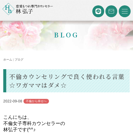
BLOG
ホーム | ブログ
不倫カウンセリングで良く使われる言葉
☆ワガママはダメ☆
2022-09-08
不倫から幸せへ
こんにちは、
不倫女子専科カウンセラーの
林弘子です(^^♪