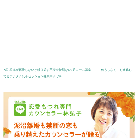
≪
根本が解決しないと繰り返す不安☆特別な6ヶ月コース募集
何もしなくても進化し
≫
てるアナタ☆只今セッション募集中☆