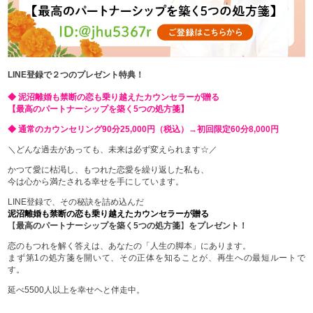
LINE登録で２つのプレゼント特典！
◆ 泥沼離婚も禁断の恋も乗り越えたカウンセラーが贈る
【最高のパートナーシップを築く5つの処方箋】
◆ 通常のカウンセリング90分25,000円（税込）→初回限定60分8,000円
＼どんな過去があっても、未来は必ず変えられます☆／
かつて愛に枯渇し、もつれた恋愛を繰り返した私も、
今は心から満たされる幸せを手にしています。
LINE登録で、その秘訣を詰め込んだ
泥沼離婚も禁断の恋も乗り越えたカウンセラーが贈る
【
最高のパートナーシップを築く5つの処方箋
】
をプレゼント！
恋のもつれを解く答えは、あなたの「人生の脚本」にあります。
まず第1の処方箋を開いて、その正体を知ることが、再生への最短ルートで
す。
延べ5500人以上を幸せヘと伴走中。