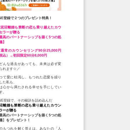
INE登録で２つのプレゼント特典！
 泥沼離婚も禁断の恋も乗り越えたカウ
セラーが贈る
最高のパートナーシップを築く5つの処
箋】
 通常のカウンセリング90分25,000円
税込）→初回限定60分8,000円
どんな過去があっても、未来は必ず変
られます☆／
つて愛に枯渇し、もつれた恋愛を繰り
した私も、
は心から満たされる幸せを手にしてい
す。
INE登録で、その秘訣を詰め込んだ
沼離婚も禁断の恋も乗り越えたカウン
ラーが贈る
最高のパートナーシップを築く5つの処
箋
】
をプレゼント！
のもつれを解く答えは、あなたの「人