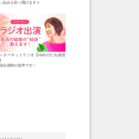
い込みも吹っ飛びます☆
ンターネットラジオ【ゆめのたね放送
】
回出演時の音声です✨
category