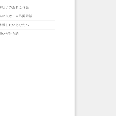
林弘子のあれこれ話
私の失敗・自己開示話
離婚したいあなたへ
願いが叶う話