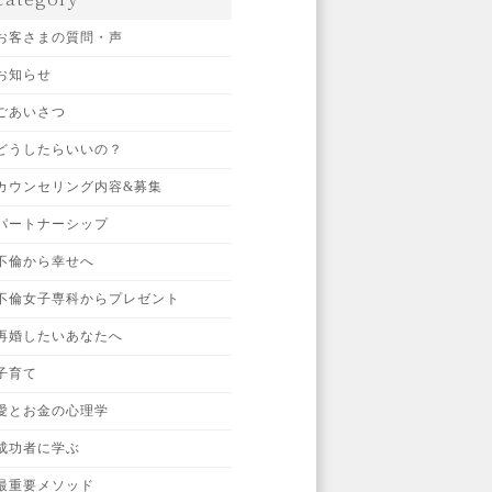
お客さまの質問・声
お知らせ
ごあいさつ
どうしたらいいの？
カウンセリング内容&募集
パートナーシップ
不倫から幸せへ
不倫女子専科からプレゼント
再婚したいあなたへ
子育て
愛とお金の心理学
成功者に学ぶ
最重要メソッド