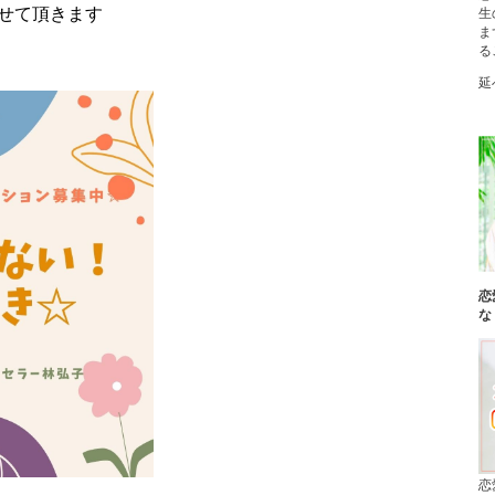
せて頂きます
生
ま
る
延
恋
な
恋