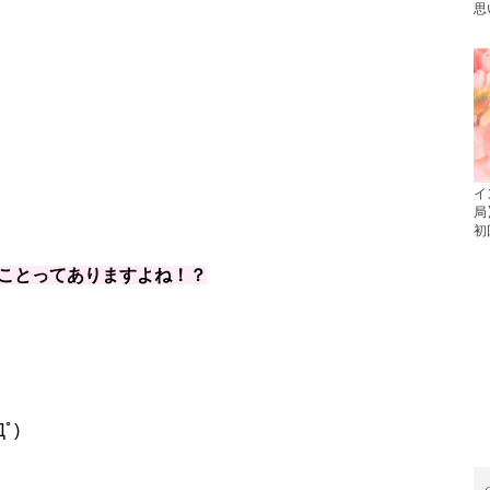
思
イ
局
初
ことってありますよね！？
Дﾟ)