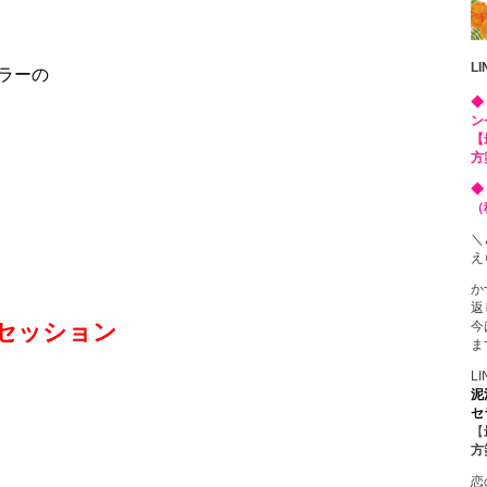
L
ラーの
◆
ン
【
方
◆
（
＼
え
か
返
今
セッション
ま
L
泥
セ
【
方
恋