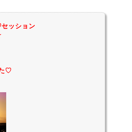
♡セッション
☆
た♡