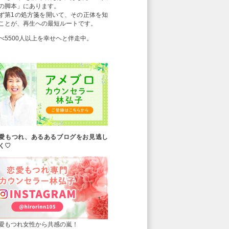
の脚本」にあります。
ず第1の処方箋を開いて、その正体を知
ことが、再生への最短ルートです。
べ5500人以上を幸せヘと伴走中。
愛もつれ、あるあるブログをお見逃し
く♡
愛もつれ女性から共感の嵐！