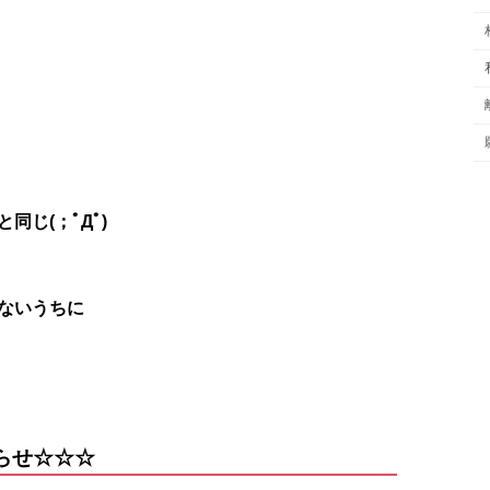
じ(；ﾟДﾟ)
ないうちに
らせ☆☆☆