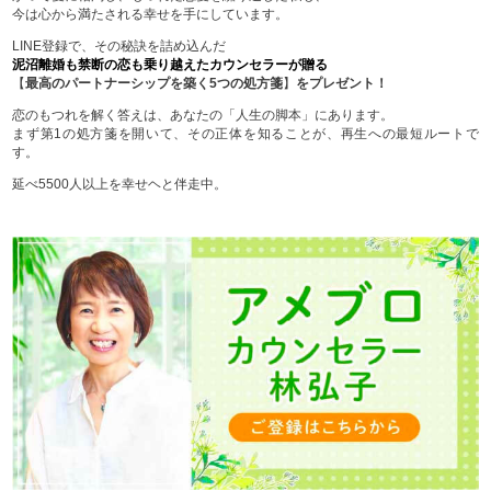
今は心から満たされる幸せを手にしています。
LINE登録で、その秘訣を詰め込んだ
泥沼離婚も禁断の恋も乗り越えたカウンセラーが贈る
【
最高のパートナーシップを築く5つの処方箋
】
をプレゼント！
恋のもつれを解く答えは、あなたの「人生の脚本」にあります。
まず第1の処方箋を開いて、その正体を知ることが、再生への最短ルートで
す。
延べ5500人以上を幸せヘと伴走中。