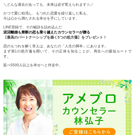
＼どんな過去があっても、未来は必ず変えられます☆／
かつて愛に枯渇し、もつれた恋愛を繰り返した私も、
今は心から満たされる幸せを手にしています。
LINE登録で、その秘訣を詰め込んだ
泥沼離婚も禁断の恋も乗り越えたカウンセラーが贈る
【
最高のパートナーシップを築く5つの処方箋
】
をプレゼント！
恋のもつれを解く答えは、あなたの「人生の脚本」にあります。
まず第1の処方箋を開いて、その正体を知ることが、再生への最短ルートで
す。
延べ5500人以上を幸せヘと伴走中。