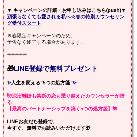
▼
キャンペーンの詳細・お申し込みはこちら(push)
▼
頑張らなくても愛される私へ☆春の特別カウンセリン
グ受付スタート
※春限定キャンペーンのため、
予告なく終了する場合があります。
✳︎✳︎✳︎✳︎✳︎
🎁
LINE登録で無料プレゼント
✨
人生を変える”5つの処方箋”
✨
🌺泥沼離婚も禁断の恋も乗り越えたカウンセラーが贈
る
【最高のパートナーシップを築く5つの処方箋】🌺
LINEお友だち登録で、
今すぐ、無料でお読みいただけます
🎁