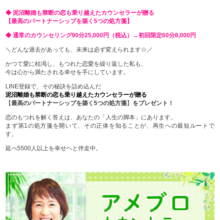
◆ 泥沼離婚も禁断の恋も乗り越えたカウンセラーが贈る
【最高のパートナーシップを築く5つの処方箋】
◆ 通常のカウンセリング90分25,000円（税込）→初回限定60分8,000円
＼どんな過去があっても、未来は必ず変えられます☆／
かつて愛に枯渇し、もつれた恋愛を繰り返した私も、
今は心から満たされる幸せを手にしています。
LINE登録で、その秘訣を詰め込んだ
泥沼離婚も禁断の恋も乗り越えたカウンセラーが贈る
【
最高のパートナーシップを築く5つの処方箋
】
をプレゼント！
恋のもつれを解く答えは、あなたの「人生の脚本」にあります。
まず第1の処方箋を開いて、その正体を知ることが、再生への最短ルートで
す。
延べ5500人以上を幸せヘと伴走中。