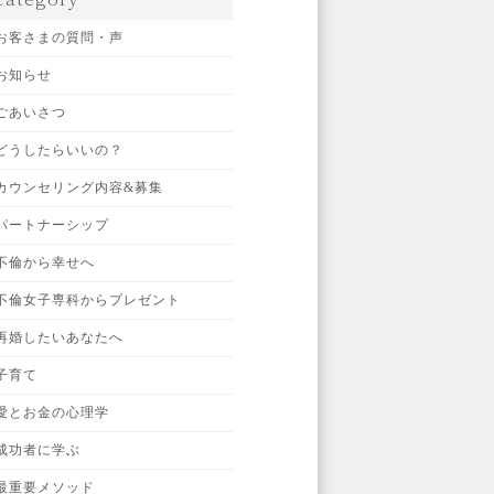
お客さまの質問・声
お知らせ
ごあいさつ
どうしたらいいの？
カウンセリング内容&募集
パートナーシップ
不倫から幸せへ
不倫女子専科からプレゼント
再婚したいあなたへ
子育て
愛とお金の心理学
成功者に学ぶ
最重要メソッド