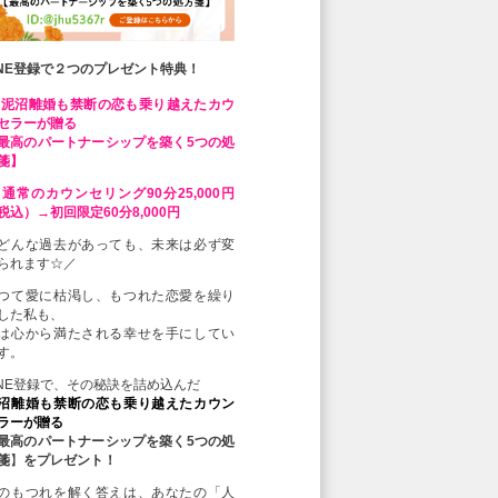
INE登録で２つのプレゼント特典！
 泥沼離婚も禁断の恋も乗り越えたカウ
セラーが贈る
最高のパートナーシップを築く5つの処
箋】
 通常のカウンセリング90分25,000円
税込）→初回限定60分8,000円
どんな過去があっても、未来は必ず変
られます☆／
つて愛に枯渇し、もつれた恋愛を繰り
した私も、
は心から満たされる幸せを手にしてい
す。
INE登録で、その秘訣を詰め込んだ
沼離婚も禁断の恋も乗り越えたカウン
ラーが贈る
最高のパートナーシップを築く5つの処
箋
】
をプレゼント！
のもつれを解く答えは、あなたの「人