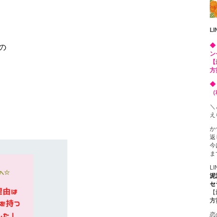
L
◆
の
ン
【
方
◆
（
＼
え
か
返
今
ま
L
泥
セ
【
方
恋