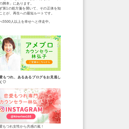
の脚本」にあります。
ず第1の処方箋を開いて、その正体を知
ことが、再生への最短ルートです。
べ5500人以上を幸せヘと伴走中。
愛もつれ、あるあるブログをお見逃し
く♡
愛もつれ女性から共感の嵐！