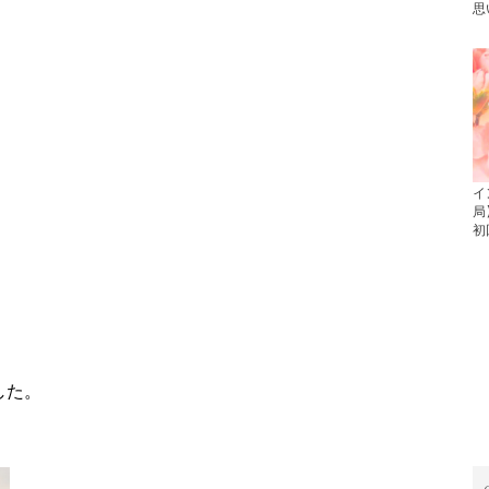
思
イ
局
初
した。