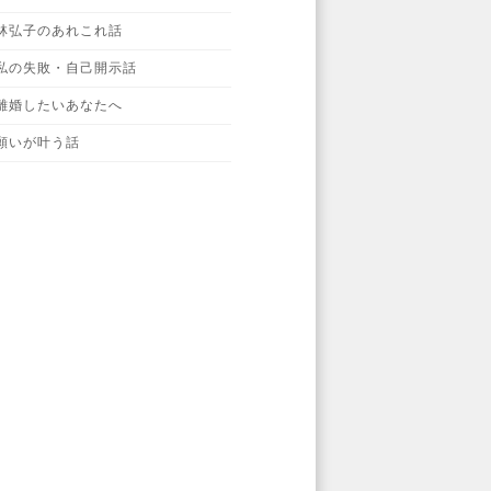
林弘子のあれこれ話
私の失敗・自己開示話
離婚したいあなたへ
願いが叶う話