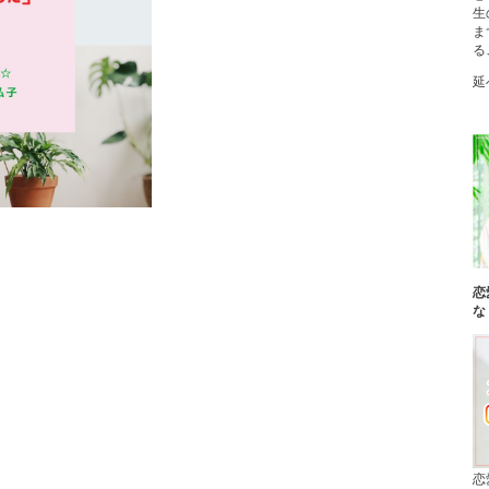
生
ま
る
延
恋
な
恋