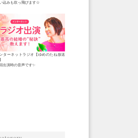
い込みも吹っ飛びます☆
ンターネットラジオ【ゆめのたね放送
】
回出演時の音声です✨
category