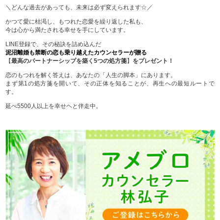
＼どんな過去があっても、未来は必ず変えられます☆／
かつて愛に枯渇し、もつれた恋愛を繰り返した私も、
今は心から満たされる幸せを手にしています。
LINE登録で、その秘訣を詰め込んだ
泥沼離婚も禁断の恋も乗り越えたカウンセラーが贈る
【
最高のパートナーシップを築く5つの処方箋
】
をプレゼント！
恋のもつれを解く答えは、あなたの「人生の脚本」にあります。
まず第1の処方箋を開いて、その正体を知ることが、再生への最短ルートで
す。
延べ5500人以上を幸せヘと伴走中。