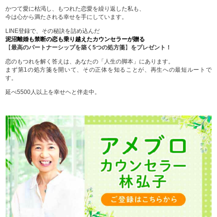
かつて愛に枯渇し、もつれた恋愛を繰り返した私も、
今は心から満たされる幸せを手にしています。
LINE登録で、その秘訣を詰め込んだ
泥沼離婚も禁断の恋も乗り越えたカウンセラーが贈る
【
最高のパートナーシップを築く5つの処方箋
】
をプレゼント！
恋のもつれを解く答えは、あなたの「人生の脚本」にあります。
まず第1の処方箋を開いて、その正体を知ることが、再生への最短ルートで
す。
延べ5500人以上を幸せヘと伴走中。