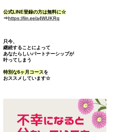
公式LINE登録の方は無料に☆
⇒
https://lin.ee/a4WUKRq
只今、
継続することによって
あなたらしいパートナーシップが
叶ってしまう
特別な6ヶ月コース
を
おススメしています☆