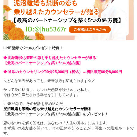
LINE登録で２つのプレゼント特典！
◆ 泥沼離婚も禁断の恋も乗り越えたカウンセラーが贈る
【最高のパートナーシップを築く5つの処方箋】
◆ 通常のカウンセリング90分25,000円（税込）→初回限定60分8,000円
＼どんな過去があっても、未来は必ず変えられます☆／
かつて愛に枯渇し、もつれた恋愛を繰り返した私も、
今は心から満たされる幸せを手にしています。
LINE登録で、その秘訣を詰め込んだ
泥沼離婚も禁断の恋も乗り越えたカウンセラーが贈る
【
最高のパートナーシップを築く5つの処方箋
】
をプレゼント！
恋のもつれを解く答えは、あなたの「人生の脚本」にあります。
まず第1の処方箋を開いて、その正体を知ることが、再生への最短ルートで
す。