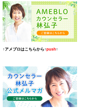
↑
アメブロはこちらから
↑
push
↑