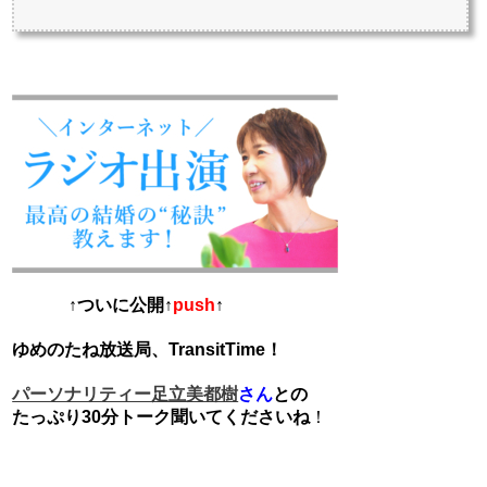
↑ついに公開↑
push
↑
ゆめのたね放送局、TransitTime！
さん
との
パーソナリティー足立美都樹
たっぷり30分トーク聞いてくださいね
！