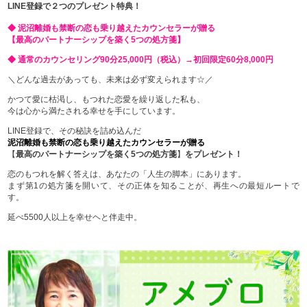
LINE登録で２つのプレゼント特典！
◆ 泥沼離婚も禁断の恋も乗り越えたカウンセラーが贈る
【最高のパートナーシップを築く5つの処方箋】
◆ 通常のカウンセリング90分25,000円（税込）→初回限定60分8,000円
＼どんな過去があっても、未来は必ず変えられます☆／
かつて愛に枯渇し、もつれた恋愛を繰り返した私も、
今は心から満たされる幸せを手にしています。
LINE登録で、その秘訣を詰め込んだ
泥沼離婚も禁断の恋も乗り越えたカウンセラーが贈る
【
最高のパートナーシップを築く5つの処方箋
】
をプレゼント！
恋のもつれを解く答えは、あなたの「人生の脚本」にあります。
まず第1の処方箋を開いて、その正体を知ることが、再生への最短ルートで
す。
延べ5500人以上を幸せヘと伴走中。