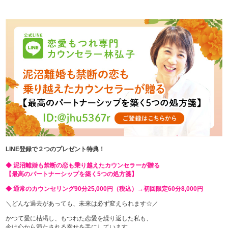
LINE登録で２つのプレゼント特典！
◆ 泥沼離婚も禁断の恋も乗り越えたカウンセラーが贈る
【最高のパートナーシップを築く5つの処方箋】
◆ 通常のカウンセリング90分25,000円（税込）→初回限定60分8,000円
＼どんな過去があっても、未来は必ず変えられます☆／
かつて愛に枯渇し、もつれた恋愛を繰り返した私も、
今は心から満たされる幸せを手にしています。