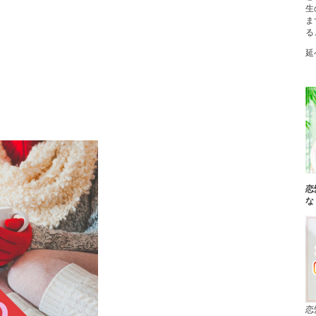
生
ま
る
延
恋
な
恋