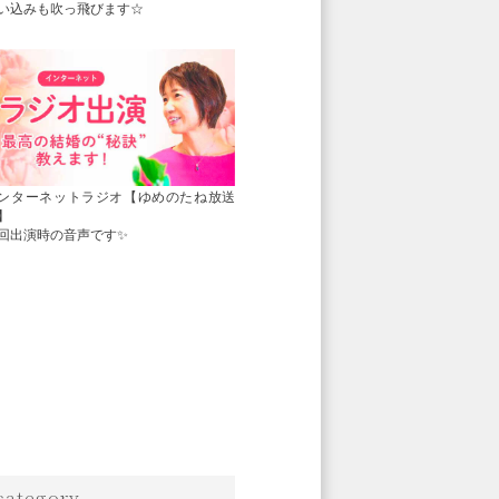
い込みも吹っ飛びます☆
ンターネットラジオ【ゆめのたね放送
】
回出演時の音声です✨
category