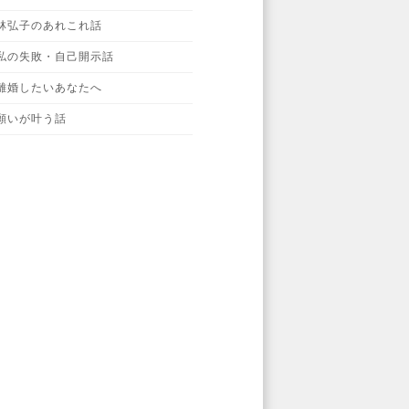
林弘子のあれこれ話
私の失敗・自己開示話
離婚したいあなたへ
願いが叶う話