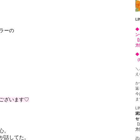
L
◆
ラーの
ン
【
方
◆
（
＼
え
か
返
今
ま
ございます♡
L
泥
セ
【
方
心。
が話してた。
恋