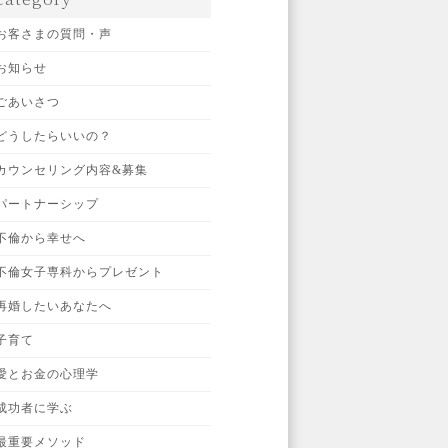
お客さまの質問・声
お知らせ
ごあいさつ
どうしたらいいの？
カウンセリング内容&募集
パートナーシップ
不倫から幸せへ
不倫女子専科からプレゼント
再婚したいあなたへ
子育て
愛とお金の心理学
成功者に学ぶ
最重要メソッド