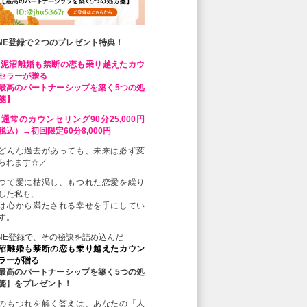
INE登録で２つのプレゼント特典！
 泥沼離婚も禁断の恋も乗り越えたカウ
セラーが贈る
最高のパートナーシップを築く5つの処
箋】
 通常のカウンセリング90分25,000円
税込）→初回限定60分8,000円
どんな過去があっても、未来は必ず変
られます☆／
つて愛に枯渇し、もつれた恋愛を繰り
した私も、
は心から満たされる幸せを手にしてい
す。
INE登録で、その秘訣を詰め込んだ
沼離婚も禁断の恋も乗り越えたカウン
ラーが贈る
最高のパートナーシップを築く5つの処
箋
】
をプレゼント！
のもつれを解く答えは、あなたの「人