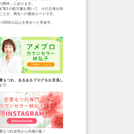
の脚本」にあります。
ず第1の処方箋を開いて、その正体を知
ことが、再生への最短ルートです。
べ5500人以上を幸せヘと伴走中。
愛もつれ、あるあるブログをお見逃し
く♡
愛もつれ女性から共感の嵐！