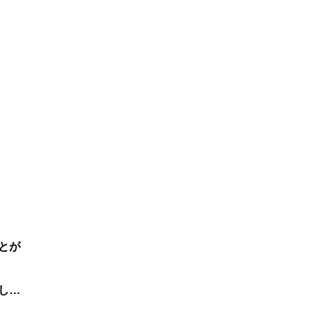
とが
し…