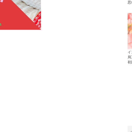
思
イ
局
初