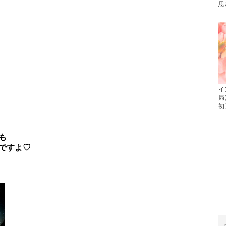
思
イ
局
初
も
ですよ♡