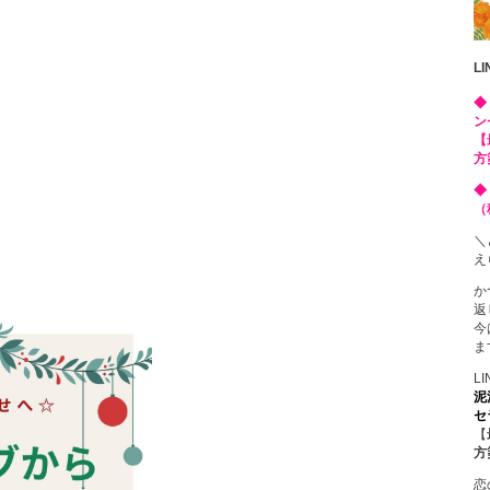
L
◆
ン
【
方
◆
（
＼
え
か
返
今
ま
L
泥
セ
【
方
恋