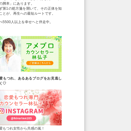
の脚本」にあります。
ず第1の処方箋を開いて、その正体を知
ことが、再生への最短ルートです。
べ5500人以上を幸せヘと伴走中。
愛もつれ、あるあるブログをお見逃し
く♡
愛もつれ女性から共感の嵐！