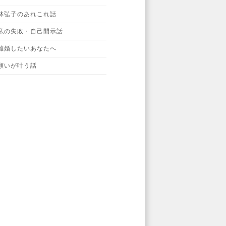
林弘子のあれこれ話
私の失敗・自己開示話
離婚したいあなたへ
願いが叶う話