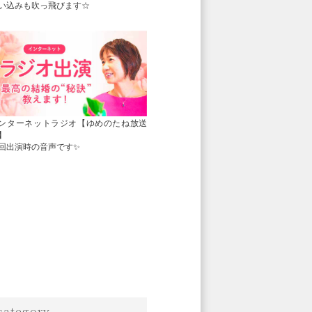
い込みも吹っ飛びます☆
ンターネットラジオ【ゆめのたね放送
】
回出演時の音声です✨
category