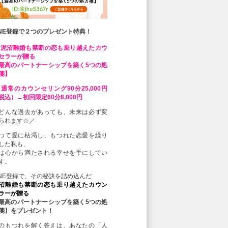
INE登録で２つのプレゼント特典！
 泥沼離婚も禁断の恋も乗り越えたカウ
セラーが贈る
最高のパートナーシップを築く5つの処
箋】
 通常のカウンセリング90分25,000円
税込）→初回限定60分8,000円
どんな過去があっても、未来は必ず変
られます☆／
つて愛に枯渇し、もつれた恋愛を繰り
した私も、
は心から満たされる幸せを手にしてい
す。
INE登録で、その秘訣を詰め込んだ
沼離婚も禁断の恋も乗り越えたカウン
ラーが贈る
最高のパートナーシップを築く5つの処
箋
】
をプレゼント！
のもつれを解く答えは、あなたの「人