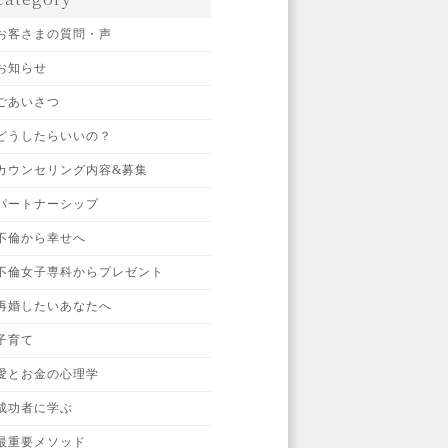
お客さまの質問・声
お知らせ
ごあいさつ
どうしたらいいの？
カウンセリング内容&募集
パートナーシップ
不倫から幸せへ
不倫女子専科からプレゼント
再婚したいあなたへ
子育て
愛とお金の心理学
成功者に学ぶ
最重要メソッド