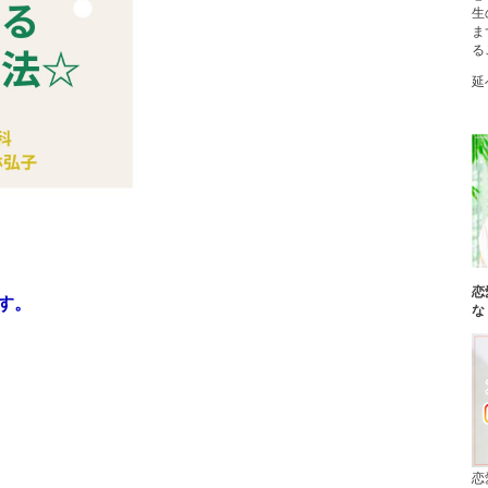
生
ま
る
延
恋
す。
な
恋