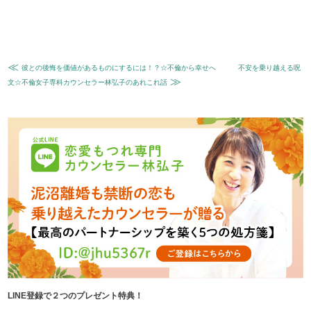
≪
彼との後悔を価値があるものにするには！？☆不倫から幸せへ
不安を乗り越える呪
≫
文☆不倫女子専科カウンセラー林弘子のあれこれ話
LINE登録で２つのプレゼント特典！