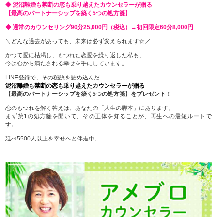
◆ 泥沼離婚も禁断の恋も乗り越えたカウンセラーが贈る
【最高のパートナーシップを築く5つの処方箋】
◆ 通常のカウンセリング90分25,000円（税込）→初回限定60分8,000円
＼どんな過去があっても、未来は必ず変えられます☆／
かつて愛に枯渇し、もつれた恋愛を繰り返した私も、
今は心から満たされる幸せを手にしています。
LINE登録で、その秘訣を詰め込んだ
泥沼離婚も禁断の恋も乗り越えたカウンセラーが贈る
【
最高のパートナーシップを築く5つの処方箋
】
をプレゼント！
恋のもつれを解く答えは、あなたの「人生の脚本」にあります。
まず第1の処方箋を開いて、その正体を知ることが、再生への最短ルートで
す。
延べ5500人以上を幸せヘと伴走中。