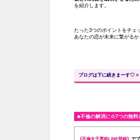
を紹介します。
たった3つのポイントをチェ
あなたの恋が未来に繋がるか
ブログは下に続きまーす♡ >
■不倫の解消に☆7つの無料
《不倫女子専科LINE登録》
で
プ