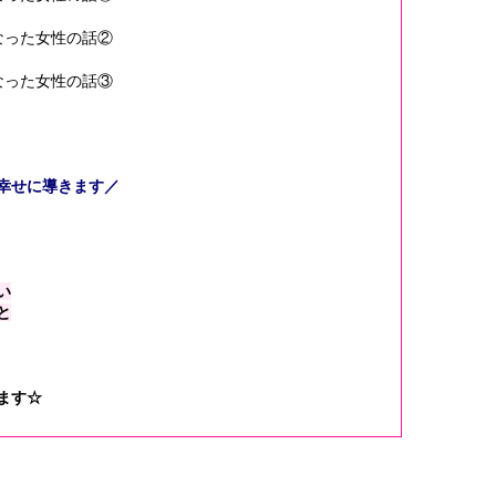
なった女性の話②
なった女性の話③
幸せに導きます
／
い
と
ます☆