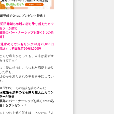
INE登録で２つのプレゼント特典！
 泥沼離婚も禁断の恋も乗り越えたカウ
セラーが贈る
最高のパートナーシップを築く5つの処
箋】
 通常のカウンセリング90分25,000円
税込）→初回限定60分8,000円
どんな過去があっても、未来は必ず変
られます☆／
つて愛に枯渇し、もつれた恋愛を繰り
した私も、
は心から満たされる幸せを手にしてい
す。
INE登録で、その秘訣を詰め込んだ
沼離婚も禁断の恋も乗り越えたカウン
ラーが贈る
最高のパートナーシップを築く5つの処
箋
】
をプレゼント！
のもつれを解く答えは、あなたの「人