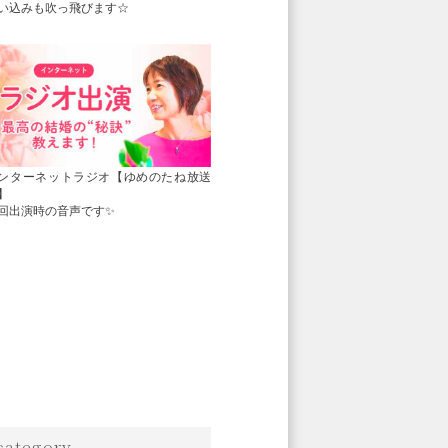
い込みも吹っ飛びます☆
ンターネットラジオ【ゆめのたね放送
】
回出演時の音声です✨
category