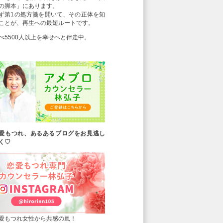
の脚本」にあります。
ず第1の処方箋を開いて、その正体を知
ことが、再生への最短ルートです。
べ5500人以上を幸せヘと伴走中。
愛もつれ、あるあるブログをお見逃し
く♡
愛もつれ女性から共感の嵐！