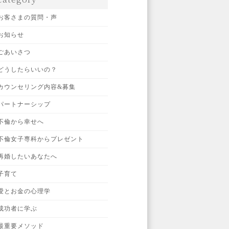
お客さまの質問・声
お知らせ
ごあいさつ
どうしたらいいの？
カウンセリング内容&募集
パートナーシップ
不倫から幸せへ
不倫女子専科からプレゼント
再婚したいあなたへ
子育て
愛とお金の心理学
成功者に学ぶ
最重要メソッド