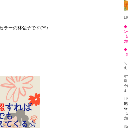
L
◆
セラーの
林弘子です(^^♪
ン
【
方
◆
（
＼
え
か
返
今
ま
L
泥
セ
【
方
恋