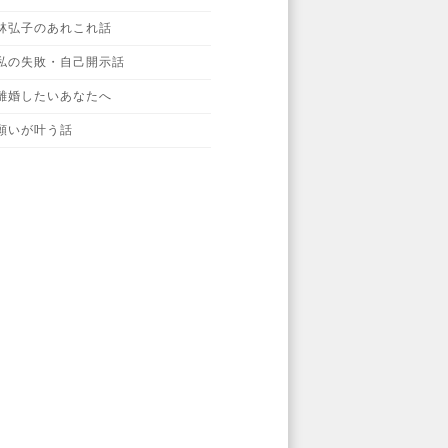
林弘子のあれこれ話
私の失敗・自己開示話
離婚したいあなたへ
願いが叶う話