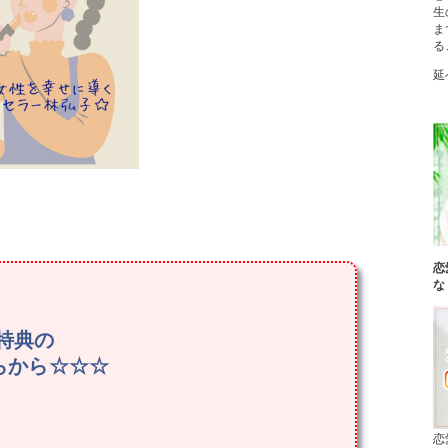
生
ま
る
延
恋
な
特典の
ちらから☆☆☆
恋