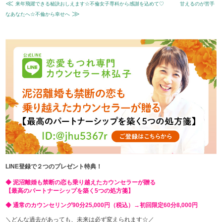
≪
来年飛躍できる秘訣おしえます☆不倫女子専科から感謝を込めて♡
甘えるのが苦手
≫
なあなたへ☆不倫から幸せへ
LINE登録で２つのプレゼント特典！
◆ 泥沼離婚も禁断の恋も乗り越えたカウンセラーが贈る
【最高のパートナーシップを築く5つの処方箋】
◆ 通常のカウンセリング90分25,000円（税込）→初回限定60分8,000円
＼どんな過去があっても、未来は必ず変えられます☆／