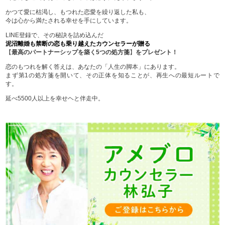
かつて愛に枯渇し、もつれた恋愛を繰り返した私も、
今は心から満たされる幸せを手にしています。
LINE登録で、その秘訣を詰め込んだ
泥沼離婚も禁断の恋も乗り越えたカウンセラーが贈る
【
最高のパートナーシップを築く5つの処方箋
】
をプレゼント！
恋のもつれを解く答えは、あなたの「人生の脚本」にあります。
まず第1の処方箋を開いて、その正体を知ることが、再生への最短ルートで
す。
延べ5500人以上を幸せヘと伴走中。