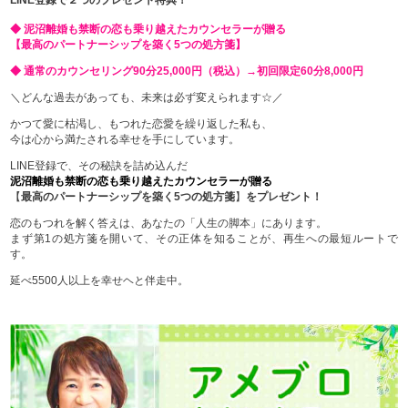
LINE登録で２つのプレゼント特典！
◆ 泥沼離婚も禁断の恋も乗り越えたカウンセラーが贈る
【最高のパートナーシップを築く5つの処方箋】
◆ 通常のカウンセリング90分25,000円（税込）→初回限定60分8,000円
＼どんな過去があっても、未来は必ず変えられます☆／
かつて愛に枯渇し、もつれた恋愛を繰り返した私も、
今は心から満たされる幸せを手にしています。
LINE登録で、その秘訣を詰め込んだ
泥沼離婚も禁断の恋も乗り越えたカウンセラーが贈る
【
最高のパートナーシップを築く5つの処方箋
】
をプレゼント！
恋のもつれを解く答えは、あなたの「人生の脚本」にあります。
まず第1の処方箋を開いて、その正体を知ることが、再生への最短ルートで
す。
延べ5500人以上を幸せヘと伴走中。