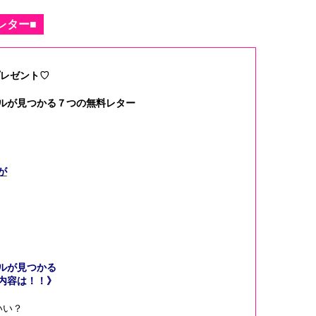
レター■
レゼント♡
ルが見つかる７つの無料レター
が
ルが見つかる
内容は！！》
いい？