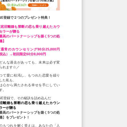
INE登録で２つのプレゼント特典！
 泥沼離婚も禁断の恋も乗り越えたカウ
セラーが贈る
最高のパートナーシップを築く5つの処
箋】
 通常のカウンセリング90分25,000円
税込）→初回限定60分8,000円
どんな過去があっても、未来は必ず変
られます☆／
つて愛に枯渇し、もつれた恋愛を繰り
した私も、
は心から満たされる幸せを手にしてい
す。
INE登録で、その秘訣を詰め込んだ
沼離婚も禁断の恋も乗り越えたカウン
ラーが贈る
最高のパートナーシップを築く5つの処
箋
】
をプレゼント！
のもつれを解く答えは、あなたの「人