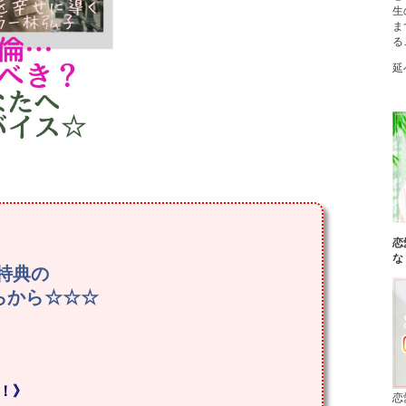
生
ま
る
延
恋
な
特典の
ちらから☆☆☆
！！》
恋