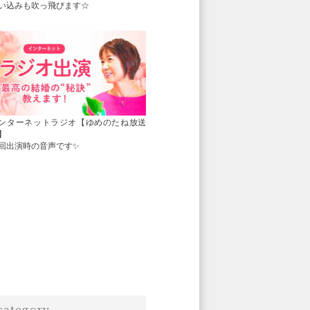
い込みも吹っ飛びます☆
ンターネットラジオ【ゆめのたね放送
】
回出演時の音声です✨
category