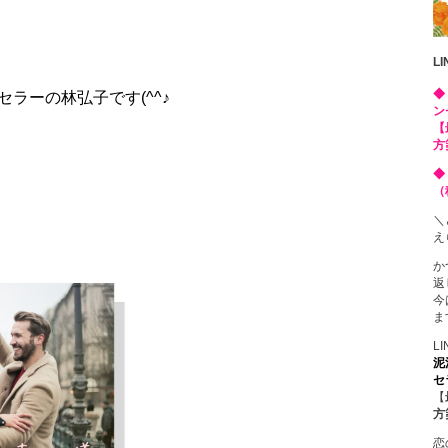
L
◆
セラーの
林弘子です(^^♪
ン
【
方
◆
（
＼
え
か
返
今
ま
L
泥
セ
【
方
恋