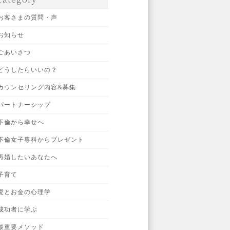
お客さまの質問・声
お知らせ
ごあいさつ
どうしたらいいの？
カウンセリング内容&募集
パートナーシップ
不倫から幸せへ
不倫女子専科からプレゼント
再婚したいあなたへ
子育て
愛とお金の心理学
成功者に学ぶ
最重要メソッド