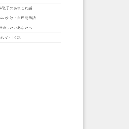
林弘子のあれこれ話
私の失敗・自己開示話
離婚したいあなたへ
願いが叶う話