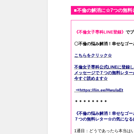
■不倫の解消に☆7つの無料
《不倫女子専科LINE登録》
で
プ
〇不倫の悩み解消！幸せなゴー
こちらをクリック☆
不倫女子専科公式LINEに登録し
メッセージで７つの無料レター
今すぐ読めます☆
⇒https://lin.ee/HwuIaEt
＊＊＊＊＊＊＊＊
《不倫の悩み解消！幸せなゴー
７つの無料レター☆の気になる
1通目：どうであったら本当は