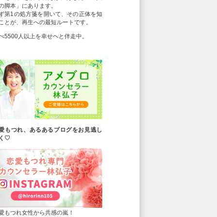
の脚本」にあります。
ず第1の処方箋を開いて、その正体を知
ことが、再生への最短ルートです。
べ5500人以上を幸せヘと伴走中。
愛もつれ、あるあるブログをお見逃し
く♡
愛もつれ女性から共感の嵐！