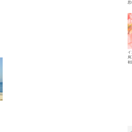
思
イ
局
初