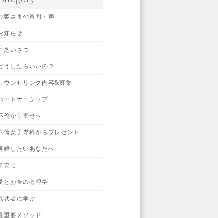
お客さまの質問・声
お知らせ
ごあいさつ
どうしたらいいの？
カウンセリング内容&募集
パートナーシップ
不倫から幸せへ
不倫女子専科からプレゼント
再婚したいあなたへ
子育て
愛とお金の心理学
成功者に学ぶ
最重要メソッド