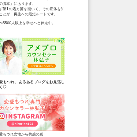
の脚本」にあります。
ず第1の処方箋を開いて、その正体を知
ことが、再生への最短ルートです。
べ5500人以上を幸せヘと伴走中。
愛もつれ、あるあるブログをお見逃し
く♡
愛もつれ女性から共感の嵐！