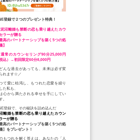
INE登録で２つのプレゼント特典！
 泥沼離婚も禁断の恋も乗り越えたカウ
セラーが贈る
最高のパートナーシップを築く5つの処
箋】
 通常のカウンセリング90分25,000円
税込）→初回限定60分8,000円
どんな過去があっても、未来は必ず変
られます☆／
つて愛に枯渇し、もつれた恋愛を繰り
した私も、
は心から満たされる幸せを手にしてい
す。
INE登録で、その秘訣を詰め込んだ
沼離婚も禁断の恋も乗り越えたカウン
ラーが贈る
最高のパートナーシップを築く5つの処
箋
】
をプレゼント！
のもつれを解く答えは、あなたの「人