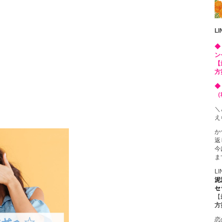
L
◆
ン
【
方
◆
（
＼
え
か
返
今
ま
L
泥
セ
【
方
恋