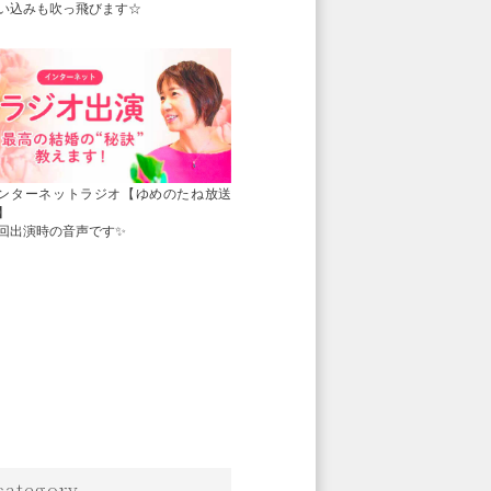
い込みも吹っ飛びます☆
ンターネットラジオ【ゆめのたね放送
】
回出演時の音声です✨
category