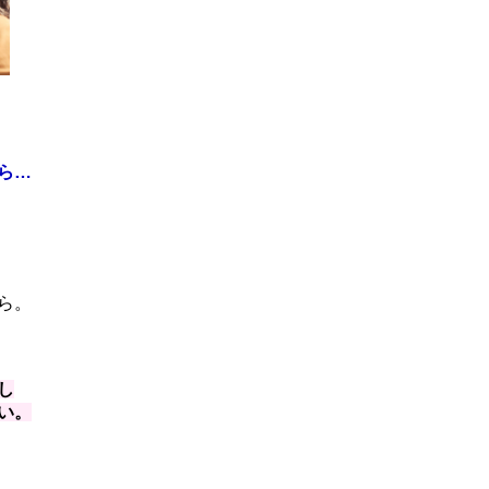
ら…
ら。
し
い。