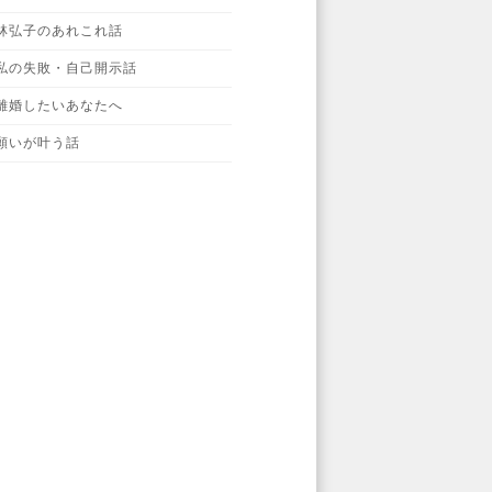
林弘子のあれこれ話
私の失敗・自己開示話
離婚したいあなたへ
願いが叶う話