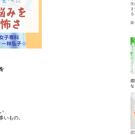
生
ま
る
延
を
恋
な
い
多いもの。
恋