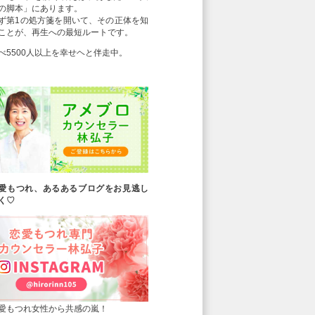
の脚本」にあります。
ず第1の処方箋を開いて、その正体を知
ことが、再生への最短ルートです。
べ5500人以上を幸せヘと伴走中。
愛もつれ、あるあるブログをお見逃し
く♡
愛もつれ女性から共感の嵐！