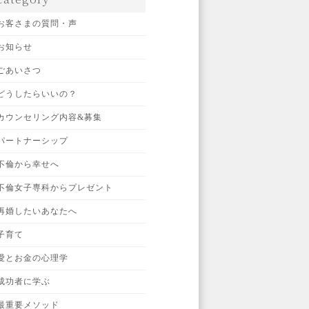
お客さまの質問・声
お知らせ
ごあいさつ
どうしたらいいの？
カウンセリング内容&募集
パートナーシップ
不倫から幸せへ
不倫女子専科からプレゼント
再婚したいあなたへ
子育て
愛とお金の心理学
成功者に学ぶ
最重要メソッド