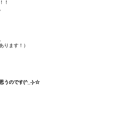
！！
。
、
あります！）
のです(^_-)-☆