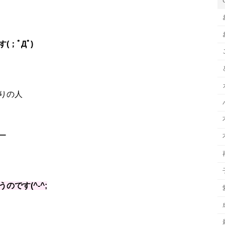
；ﾟДﾟ)
りの人
ー
です(^-^;