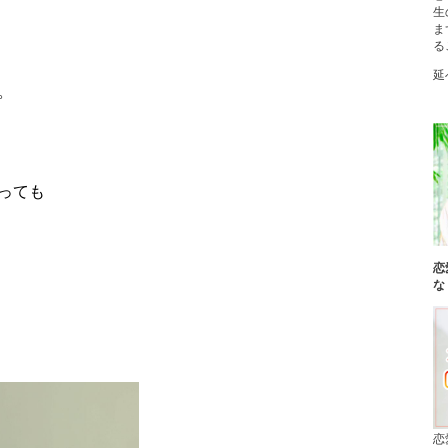
生
ま
る
延
。
っても
恋
な
恋