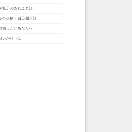
林弘子のあれこれ話
私の失敗・自己開示話
離婚したいあなたへ
願いが叶う話