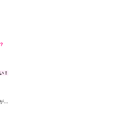
？
い！
が…