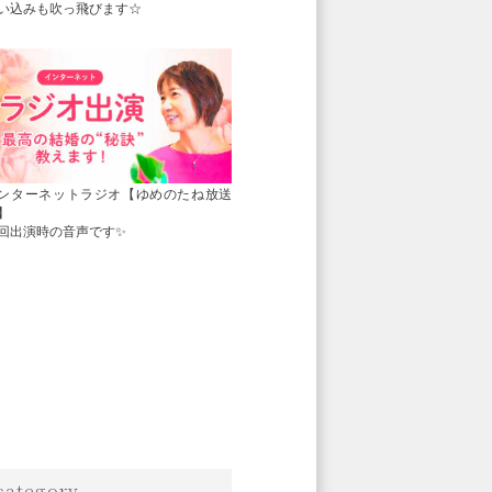
い込みも吹っ飛びます☆
ンターネットラジオ【ゆめのたね放送
】
回出演時の音声です✨
category