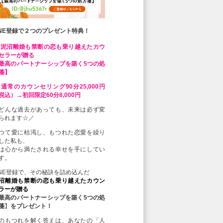
INE登録で２つのプレゼント特典！
 泥沼離婚も禁断の恋も乗り越えたカウ
セラーが贈る
最高のパートナーシップを築く5つの処
箋】
 通常のカウンセリング90分25,000円
税込）→初回限定60分8,000円
どんな過去があっても、未来は必ず変
られます☆／
つて愛に枯渇し、もつれた恋愛を繰り
した私も、
は心から満たされる幸せを手にしてい
す。
INE登録で、その秘訣を詰め込んだ
沼離婚も禁断の恋も乗り越えたカウン
ラーが贈る
最高のパートナーシップを築く5つの処
箋
】
をプレゼント！
のもつれを解く答えは、あなたの「人