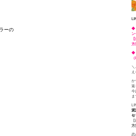
L
◆
ラーの
ン
【
方
◆
（
＼
え
か
返
今
ま
L
泥
セ
【
方
恋