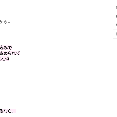
…
から…
込みで
込められて
_<)
るなら、