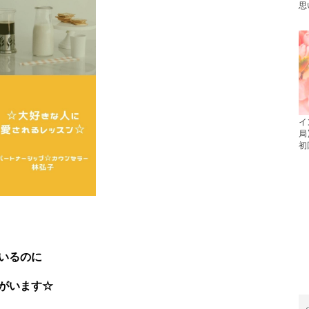
思
イ
局
初
いるのに
がいます☆