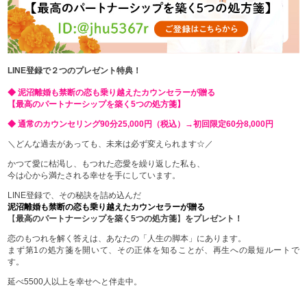
LINE登録で２つのプレゼント特典！
◆ 泥沼離婚も禁断の恋も乗り越えたカウンセラーが贈る
【最高のパートナーシップを築く5つの処方箋】
◆ 通常のカウンセリング90分25,000円（税込）→初回限定60分8,000円
＼どんな過去があっても、未来は必ず変えられます☆／
かつて愛に枯渇し、もつれた恋愛を繰り返した私も、
今は心から満たされる幸せを手にしています。
LINE登録で、その秘訣を詰め込んだ
泥沼離婚も禁断の恋も乗り越えたカウンセラーが贈る
【
最高のパートナーシップを築く5つの処方箋
】
をプレゼント！
恋のもつれを解く答えは、あなたの「人生の脚本」にあります。
まず第1の処方箋を開いて、その正体を知ることが、再生への最短ルートで
す。
延べ5500人以上を幸せヘと伴走中。