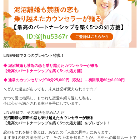
LINE登録で２つのプレゼント特典！
◆ 泥沼離婚も禁断の恋も乗り越えたカウンセラーが贈る
【最高のパートナーシップを築く5つの処方箋】
◆ 通常のカウンセリング90分25,000円（税込）→初回限定60分8,000円
＼どんな過去があっても、未来は必ず変えられます☆／
かつて愛に枯渇し、もつれた恋愛を繰り返した私も、
今は心から満たされる幸せを手にしています。
LINE登録で、その秘訣を詰め込んだ
泥沼離婚も禁断の恋も乗り越えたカウンセラーが贈る
【
最高のパートナーシップを築く5つの処方箋
】
をプレゼント！
恋のもつれを解く答えは、あなたの「人生の脚本」にあります。
まず第1の処方箋を開いて、その正体を知ることが、再生への最短ルートで