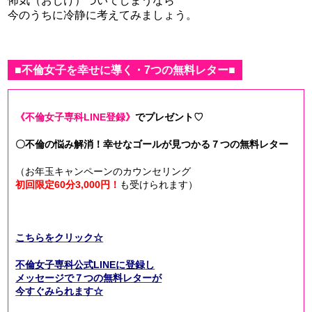
怖気（おじけ）づいてしまうなら
今のうちに冷静に考えてみましょう。
■不倫女子を幸せに導く・7つの無料レター■
《不倫女子専科LINE登録》
で
プレゼント♡
〇不倫の悩み解消！幸せなゴールが見つかる７つの無料レター
（お年玉キャンペーンのカウンセリング
初回限定60分3,000円！
も受けられます）
こちらをクリック☆
不倫女子専科公式LINEに登録し
メッセージで７つの無料レター
が
今すぐみられます☆