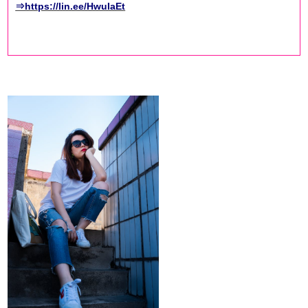
⇒https://lin.ee/HwuIaEt