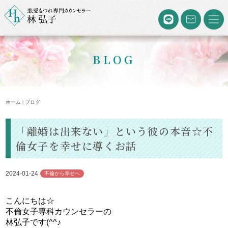
BLOG
ホーム | ブログ
「離婚は出来ない」という彼の本音☆不
倫女子を幸せに導くお話
2024-01-24
不倫から幸せへ
こんにちは☆
不倫女子専科カウンセラーの
林弘子です(^^♪