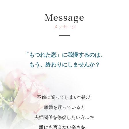
Message
メッセージ
「
もつれた恋」に
我慢するのは、
もう、終わりに
しませんか？
不倫に陥ってしまい悩む方
離婚を迷っている方
夫婦関係を修復したい方…
etc.
誰にも言えない辛さを、