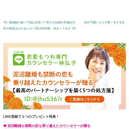
≪
価値観の違いで悩む女性へ♡幸せな結婚の見極め方
顔が可愛いより大事！モテる女
≫
性の秘密は○○にあった♡新LINE特典、始まってます
LINE登録で２つのプレゼント特典！
◆ 泥沼離婚も禁断の恋も乗り越えたカウンセラーが贈る