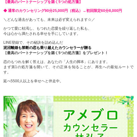
【最高のパートナーシップを築く5つの処方箋】
◆ 通常のカウンセリング90分25,000円（税込）→初回限定60分8,000円
＼どんな過去があっても、未来は必ず変えられます☆／
かつて愛に枯渇し、もつれた恋愛を繰り返した私も、
今は心から満たされる幸せを手にしています。
LINE登録で、その秘訣を詰め込んだ
泥沼離婚も禁断の恋も乗り越えたカウンセラーが贈る
【
最高のパートナーシップを築く5つの処方箋
】
をプレゼント！
恋のもつれを解く答えは、あなたの「人生の脚本」にあります。
まず第1の処方箋を開いて、その正体を知ることが、再生への最短ルートで
す。
延べ5500人以上を幸せヘと伴走中。