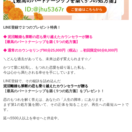
LINE登録で２つのプレゼント特典！
◆ 泥沼離婚も禁断の恋も乗り越えたカウンセラーが贈る
【最高のパートナーシップを築く5つの処方箋】
◆ 通常のカウンセリング90分25,000円（税込）→初回限定60分8,000円
＼どんな過去があっても、未来は必ず変えられます☆／
かつて愛に枯渇し、もつれた恋愛を繰り返した私も、
今は心から満たされる幸せを手にしています。
LINE登録で、その秘訣を詰め込んだ
泥沼離婚も禁断の恋も乗り越えたカウンセラーが贈る
【
最高のパートナーシップを築く5つの処方箋
】
をプレゼント！
恋のもつれを解く答えは、あなたの「人生の脚本」にあります。
まず第1の処方箋を開いて、その正体を知ることが、再生への最短ルートで
す。
延べ5500人以上を幸せヘと伴走中。