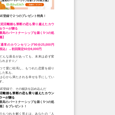
INE登録で２つのプレゼント特典！
 泥沼離婚も禁断の恋も乗り越えたカウ
セラーが贈る
最高のパートナーシップを築く5つの処
箋】
 通常のカウンセリング90分25,000円
税込）→初回限定60分8,000円
どんな過去があっても、未来は必ず変
られます☆／
つて愛に枯渇し、もつれた恋愛を繰り
した私も、
は心から満たされる幸せを手にしてい
す。
INE登録で、その秘訣を詰め込んだ
沼離婚も禁断の恋も乗り越えたカウン
ラーが贈る
最高のパートナーシップを築く5つの処
箋
】
をプレゼント！
のもつれを解く答えは、あなたの「人