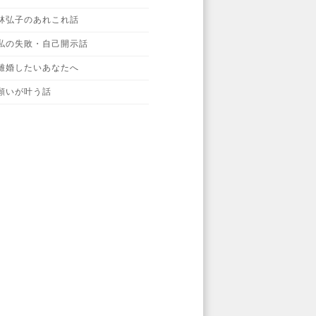
林弘子のあれこれ話
私の失敗・自己開示話
離婚したいあなたへ
願いが叶う話