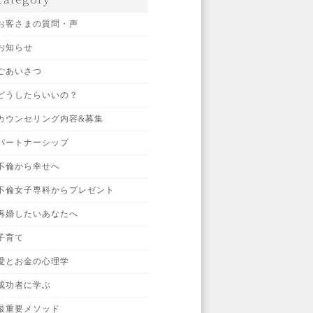
お客さまの質問・声
お知らせ
ごあいさつ
どうしたらいいの？
カウンセリング内容&募集
パートナーシップ
不倫から幸せへ
不倫女子専科からプレゼント
再婚したいあなたへ
子育て
愛とお金の心理学
成功者に学ぶ
最重要メソッド