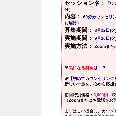
セッション名：
「ワ
分）
内容：
60分カウンセリ
お届け）
募集期間：
8月12日(
実施期間：
9月30日(火
実施方法：
Zoomま
🌺
気になる料金
は…？
🌿
【初めてカウンセリング
新しい一歩を、心から応援
初回特別価格：
8,000円
（
（
Zoomまたはお電話
をお
まずはこの機会に、カウン