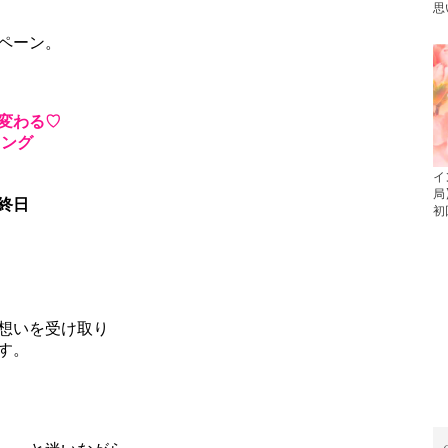
思
、
ペーン。
が変わる♡
リング
イ
局
終日
初
想いを受け取り
す。