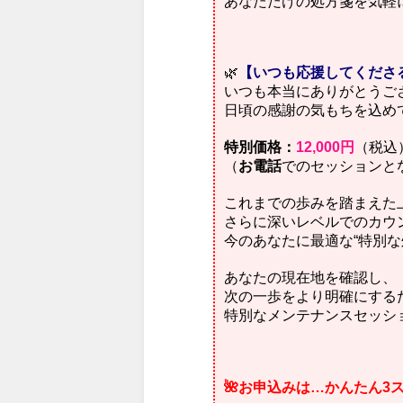
あなただけの処方箋を気軽
🌿
【いつも応援してくださ
いつも本当にありがとうご
日頃の感謝の気もちを込め
特別価格：
12,000円
（税込
（
お電話
でのセッションと
これまでの歩みを踏まえた
さらに深いレベルでのカウ
今のあなたに最適な“特別な
あなたの現在地を確認し、
次の一歩をより明確にする
特別なメンテナンスセッシ
🌺お申込みは…かんたん3