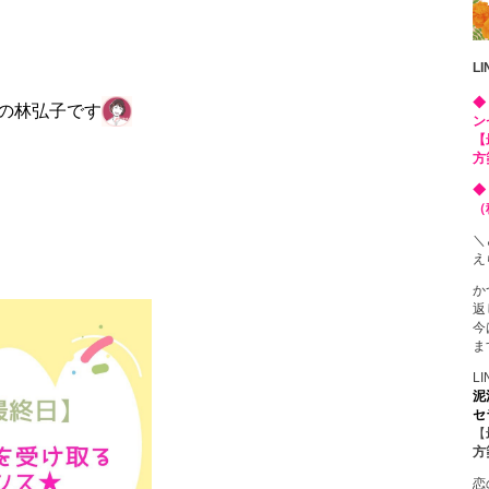
L
◆
の林弘子です
ン
【
方
◆
（
＼
え
か
返
今
ま
L
泥
セ
【
方
恋