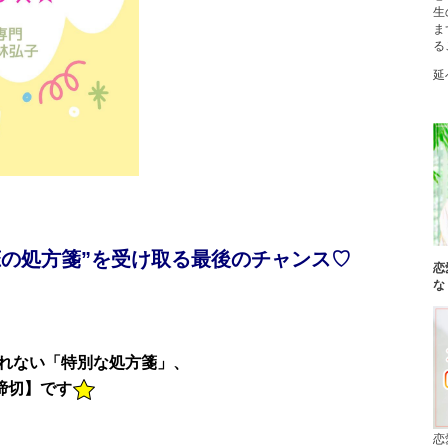
生
ま
る
延
恋の処方箋”を受け取る最後のチャンス♡
恋
な
れない「特別な処方箋」、
で締切】です
恋