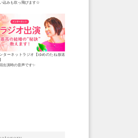
い込みも吹っ飛びます☆
ンターネットラジオ【ゆめのたね放送
】
回出演時の音声です✨
category