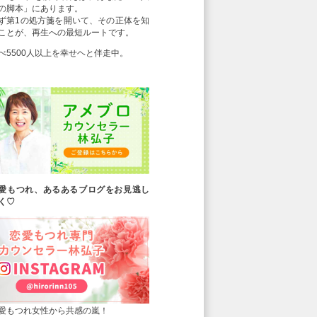
の脚本」にあります。
ず第1の処方箋を開いて、その正体を知
ことが、再生への最短ルートです。
べ5500人以上を幸せヘと伴走中。
愛もつれ、あるあるブログをお見逃し
く♡
愛もつれ女性から共感の嵐！