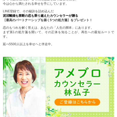
今は心から満たされる幸せを手にしています。
LINE登録で、その秘訣を詰め込んだ
泥沼離婚も禁断の恋も乗り越えたカウンセラーが贈る
【
最高のパートナーシップを築く5つの処方箋
】
をプレゼント！
恋のもつれを解く答えは、あなたの「人生の脚本」にあります。
まず第1の処方箋を開いて、その正体を知ることが、再生への最短ルートで
す。
延べ5500人以上を幸せヘと伴走中。