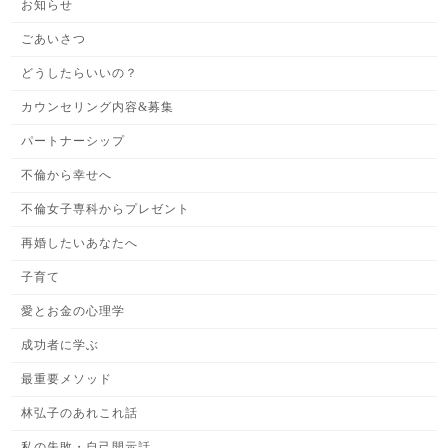
お知らせ
ごあいさつ
どうしたらいいの？
カウンセリング内容&募集
パートナーシップ
不倫から幸せへ
不倫女子専科からプレゼント
再婚したいあなたへ
子育て
愛とお金の心理学
成功者に学ぶ
最重要メソッド
林弘子のあれこれ話
私の失敗・自己開示話