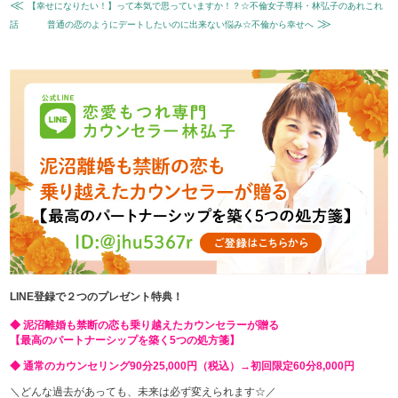
≪
【幸せになりたい！】って本気で思っていますか！？☆不倫女子専科・林弘子のあれこれ
≫
話
普通の恋のようにデートしたいのに出来ない悩み☆不倫から幸せへ
LINE登録で２つのプレゼント特典！
◆ 泥沼離婚も禁断の恋も乗り越えたカウンセラーが贈る
【最高のパートナーシップを築く5つの処方箋】
◆ 通常のカウンセリング90分25,000円（税込）→初回限定60分8,000円
＼どんな過去があっても、未来は必ず変えられます☆／