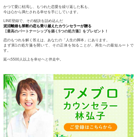
かつて愛に枯渇し、もつれた恋愛を繰り返した私も、
今は心から満たされる幸せを手にしています。
LINE登録で、その秘訣を詰め込んだ
泥沼離婚も禁断の恋も乗り越えたカウンセラーが贈る
【
最高のパートナーシップを築く5つの処方箋
】
をプレゼント！
恋のもつれを解く答えは、あなたの「人生の脚本」にあります。
まず第1の処方箋を開いて、その正体を知ることが、再生への最短ルートで
す。
延べ5500人以上を幸せヘと伴走中。