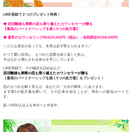
LINE登録で２つのプレゼント特典！
◆ 泥沼離婚も禁断の恋も乗り越えたカウンセラーが贈る
【最高のパートナーシップを築く5つの処方箋】
◆ 通常のカウンセリング90分25,000円（税込）→初回限定60分8,000円
＼どんな過去があっても、未来は必ず変えられます☆／
かつて愛に枯渇し、もつれた恋愛を繰り返した私も、
今は心から満たされる幸せを手にしています。
LINE登録で、その秘訣を詰め込んだ
泥沼離婚も禁断の恋も乗り越えたカウンセラーが贈る
【
最高のパートナーシップを築く5つの処方箋
】
をプレゼント！
恋のもつれを解く答えは、あなたの「人生の脚本」にあります。
まず第1の処方箋を開いて、その正体を知ることが、再生への最短ルートで
す。
延べ5500人以上を幸せヘと伴走中。