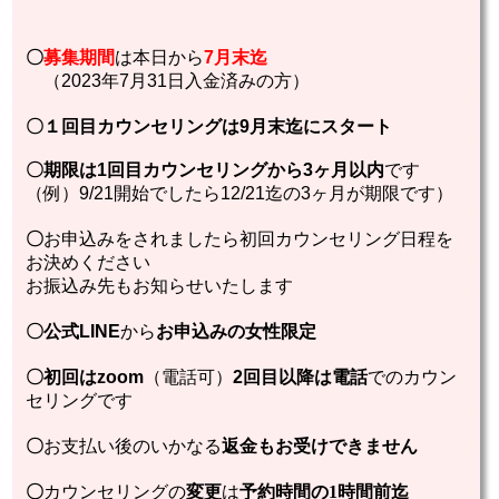
〇
募集期間
は本日から
7月末迄
（2023年7月31日入金済みの方）
〇１回目カウンセリングは9月末迄にスタート
〇
期限は1回目カウンセリングから3ヶ月以内
です
（例）9/21開始でしたら12/21迄の3ヶ月が期限です）
〇
お申込みをされましたら初回カウンセリング日程を
お決めください
お振込み先もお知らせいたします
〇公式LINE
から
お申込みの女性限定
〇初回はzoom
（電話可）
2回目以降は電話
でのカウン
セリングです
〇
お支払い後のいかなる
返金もお受けできません
〇
カウンセリングの
変更
は
予約時間の1時間前迄