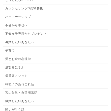
どうしたらいいの？
カウンセリング内容&募集
パートナーシップ
不倫から幸せへ
不倫女子専科からプレゼント
再婚したいあなたへ
子育て
愛とお金の心理学
成功者に学ぶ
最重要メソッド
林弘子のあれこれ話
私の失敗・自己開示話
離婚したいあなたへ
願いが叶う話