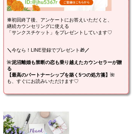
※
初回終了後、アンケートにお答えいただくと、
継続カウンセリングに使える
「サンクスチケット」をプレゼントしています♡
＼
今なら！LINE登録でプレゼント🎁
／
🌺
泥沼離婚も禁断の恋も乗り越えたカウンセラーが贈
る
【最高のパートナーシップを築く5つの処方箋】
🌺
も、すぐにお読みいただけます♡